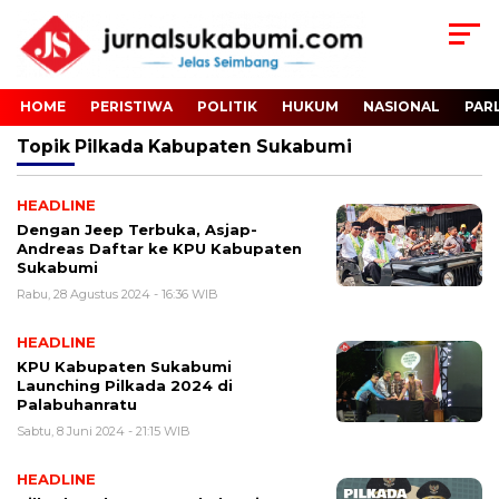
HOME
PERISTIWA
POLITIK
HUKUM
NASIONAL
PAR
Topik
Pilkada Kabupaten Sukabumi
HEADLINE
Dengan Jeep Terbuka, Asjap-
Andreas Daftar ke KPU Kabupaten
Sukabumi
Rabu, 28 Agustus 2024 - 16:36 WIB
HEADLINE
KPU Kabupaten Sukabumi
Launching Pilkada 2024 di
Palabuhanratu
Sabtu, 8 Juni 2024 - 21:15 WIB
HEADLINE