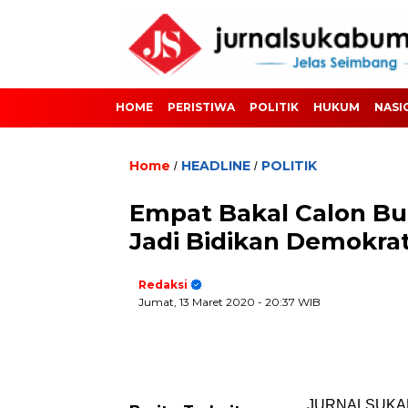
HOME
PERISTIWA
POLITIK
HUKUM
NASI
Home
HEADLINE
POLITIK
/
/
Empat Bakal Calon Bu
Jadi Bidikan Demokrat
Redaksi
Jumat, 13 Maret 2020
- 20:37 WIB
JURNALSUKABU