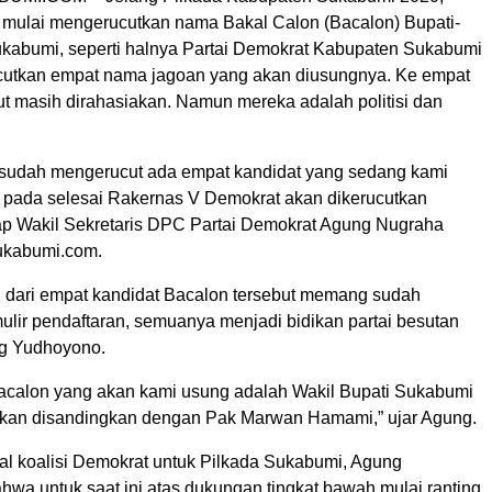
i mulai mengerucutkan nama Bakal Calon (Bacalon) Bupati-
ukabumi, seperti halnya Partai Demokrat Kabupaten Sukabumi
utkan empat nama jagoan yang akan diusungnya. Ke empat
ut masih dirahasiakan. Namun mereka adalah politisi dan
sudah mengerucut ada empat kandidat yang sedang kami
 pada selesai Rakernas V Demokrat akan dikerucutkan
ap Wakil Sekretaris DPC Partai Demokrat Agung Nugraha
ukabumi.com.
 dari empat kandidat Bacalon tersebut memang sudah
ulir pendaftaran, semuanya menjadi bidikan partai besutan
g Yudhoyono.
Bacalon yang akan kami usung adalah Wakil Bupati Sukabumi
kan disandingkan dengan Pak Marwan Hamami,” ujar Agung.
oal koalisi Demokrat untuk Pilkada Sukabumi, Agung
hwa untuk saat ini atas dukungan tingkat bawah mulai ranting