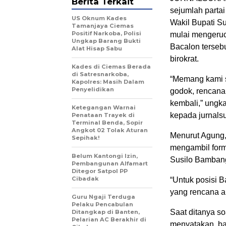
Berita Terkait
sejumlah parta
US Oknum Kades
Wakil Bupati S
Tamanjaya Ciemas
Positif Narkoba, Polisi
mulai mengeruc
Ungkap Barang Bukti
Bacalon terseb
Alat Hisap Sabu
birokrat.
Kades di Ciemas Berada
di Satresnarkoba,
“Memang kami 
Kapolres: Masih Dalam
Penyelidikan
godok, rencana
kembali,” ungk
Ketegangan Warnai
kepada jurnals
Penataan Trayek di
Terminal Benda, Sopir
Angkot 02 Tolak Aturan
Menurut Agung,
Sepihak!
mengambil form
Belum Kantongi Izin,
Susilo Bamban
Pembangunan Alfamart
Ditegor Satpol PP
Cibadak
“Untuk posisi 
yang rencana a
Guru Ngaji Terduga
Pelaku Pencabulan
Saat ditanya s
Ditangkap di Banten,
Pelarian AC Berakhir di
menyatakan, ba