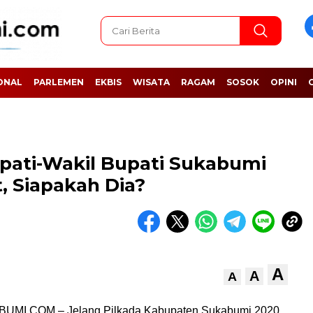
ONAL
PARLEMEN
EKBIS
WISATA
RAGAM
SOSOK
OPINI
pati-Wakil Bupati Sukabumi
, Siapakah Dia?
A
A
A
MI.COM – Jelang Pilkada Kabupaten Sukabumi 2020,