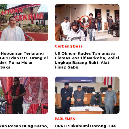
Gerbang Desa
 Hubungan Terlarang
US Oknum Kades Tamanjaya
uru dan Istri Orang di
Ciemas Positif Narkoba, Polisi
er, Polisi Mulai
Ungkap Barang Bukti Alat
 Saksi
Hisap Sabu
PARLEMEN
kan Pesan Bung Karno,
DPRD Sukabumi Dorong Dua