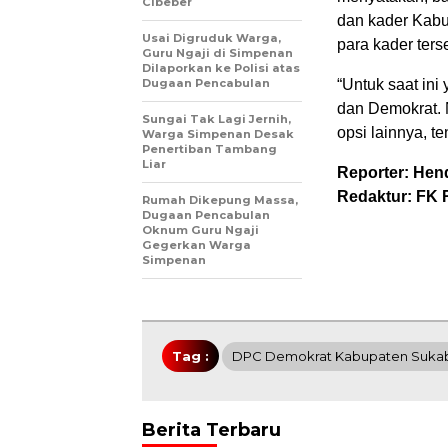
Cibeber
dan kader Kabu
Usai Digruduk Warga,
para kader te
Guru Ngaji di Simpenan
Dilaporkan ke Polisi atas
Dugaan Pencabulan
“Untuk saat ini
dan Demokrat. 
Sungai Tak Lagi Jernih,
opsi lainnya, t
Warga Simpenan Desak
Penertiban Tambang
Liar
Reporter: Hen
Redaktur: FK 
Rumah Dikepung Massa,
Dugaan Pencabulan
Oknum Guru Ngaji
Gegerkan Warga
Simpenan
Tag :
DPC Demokrat Kabupaten Suka
Berita Terbaru