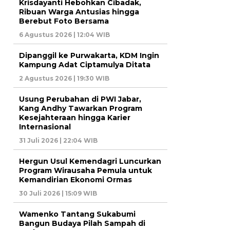
Krisdayanti Hebohkan Cibadak,
Ribuan Warga Antusias hingga
Berebut Foto Bersama
6 Agustus 2026 | 12:04 WIB
Dipanggil ke Purwakarta, KDM Ingin
Kampung Adat Ciptamulya Ditata
2 Agustus 2026 | 19:30 WIB
Usung Perubahan di PWI Jabar,
Kang Andhy Tawarkan Program
Kesejahteraan hingga Karier
Internasional
31 Juli 2026 | 22:04 WIB
Hergun Usul Kemendagri Luncurkan
Program Wirausaha Pemula untuk
Kemandirian Ekonomi Ormas
30 Juli 2026 | 15:09 WIB
Wamenko Tantang Sukabumi
Bangun Budaya Pilah Sampah di