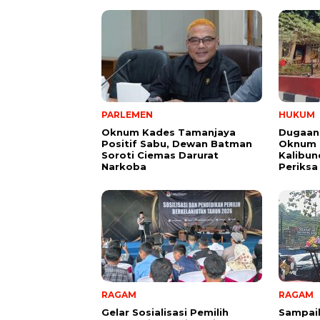
PARLEMEN
HUKUM
Oknum Kades Tamanjaya
Dugaan
Positif Sabu, Dewan Batman
Oknum G
Soroti Ciemas Darurat
Kalibund
Narkoba
Periksa
RAGAM
RAGAM
Gelar Sosialisasi Pemilih
Sampai