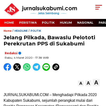
HOME
PERISTIWA
POLITIK
HUKUM
NASIONAL
PAR
/
/
Home
HEADLINE
POLITIK
Jelang Pilkada, Bawaslu Pelototi
Perekrutan PPS di Sukabumi
Redaksi
Rabu, 4 Maret 2020
- 17:38 WIB
A
A
A
JURNALSUKABUMI.COM – Menghadapi Pilkada 2020
Kabupaten Sukabumi, sejumlah perangkat mulai dari