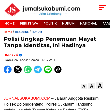
HOME
PERISTIWA
POLITIK
HUKUM
NASIONAL
PAR
/
/
Home
HEADLINE
HUKUM
Polisi Ungkap Penemuan Mayat
Tanpa Identitas, Ini Hasilnya
Redaksi
Rabu, 26 Februari 2020
- 12:13 WIB
A
A
A
JURNALSUKABUMI.COM
– Jajaran Anggota Reskrim
Polsek Bojonggenteng, Polres Sukabumi langsung