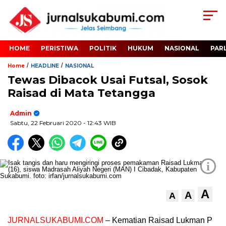
HOME
PERISTIWA
POLITIK
HUKUM
NASIONAL
PAR
/
/
Home
HEADLINE
NASIONAL
Tewas Dibacok Usai Futsal, Sosok
Raisad di Mata Tetangga
Admin
Sabtu, 22 Februari 2020
- 12:43 WIB
i
A
A
A
JURNALSUKABUMI.COM
– Kematian Raisad Lukman P