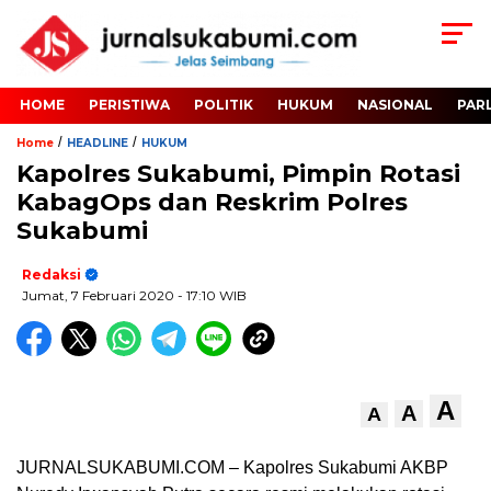
HOME
PERISTIWA
POLITIK
HUKUM
NASIONAL
PAR
/
/
Home
HEADLINE
HUKUM
Kapolres Sukabumi, Pimpin Rotasi
KabagOps dan Reskrim Polres
Sukabumi
Redaksi
Jumat, 7 Februari 2020
- 17:10 WIB
A
A
A
JURNALSUKABUMI.COM – Kapolres Sukabumi AKBP