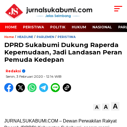
HOME
PERISTIWA
POLITIK
HUKUM
NASIONAL
PAR
/
/
/
Home
HEADLINE
PARLEMEN
PERISTIWA
DPRD Sukabumi Dukung Raperda
Kepemudaan, Jadi Landasan Peran
Pemuda Kedepan
Redaksi
Senin, 3 Februari 2020
- 12:14 WIB
A
A
A
JURNALSUKABUMI.COM – Dewan Perwakilan Rakyat