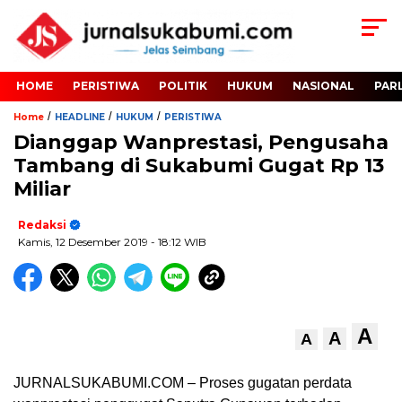
HOME
PERISTIWA
POLITIK
HUKUM
NASIONAL
PAR
/
/
/
Home
HEADLINE
HUKUM
PERISTIWA
Dianggap Wanprestasi, Pengusaha
Tambang di Sukabumi Gugat Rp 13
Miliar
Redaksi
Kamis, 12 Desember 2019
- 18:12 WIB
A
A
A
JURNALSUKABUMI.COM – Proses gugatan perdata