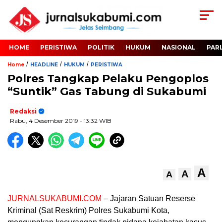
HOME
PERISTIWA
POLITIK
HUKUM
NASIONAL
PAR
/
/
/
Home
HEADLINE
HUKUM
PERISTIWA
Polres Tangkap Pelaku Pengoplos
“Suntik” Gas Tabung di Sukabumi
Redaksi
Rabu, 4 Desember 2019
- 13:32 WIB
A
A
A
JURNALSUKABUMI.COM
– Jajaran Satuan Reserse
Kriminal (Sat Reskrim) Polres Sukabumi Kota,