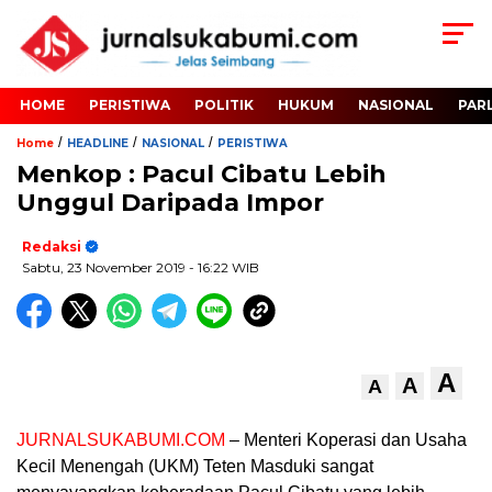
HOME
PERISTIWA
POLITIK
HUKUM
NASIONAL
PAR
/
/
/
Home
HEADLINE
NASIONAL
PERISTIWA
Menkop : Pacul Cibatu Lebih
Unggul Daripada Impor
Redaksi
Sabtu, 23 November 2019
- 16:22 WIB
A
A
A
JURNALSUKABUMI.COM
– Menteri Koperasi dan Usaha
Kecil Menengah (UKM) Teten Masduki sangat