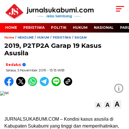
HOME
PERISTIWA
POLITIK
HUKUM
NASIONAL
PAR
/
/
/
/
Home
HEADLINE
HUKUM
PERISTIWA
RAGAM
2019, P2TP2A Garap 19 Kasus
Asusila
Redaksi
Selasa, 5 November 2019
- 13:15 WIB
i
A
A
A
JURNALSUKABUMI.COM – Kondisi kasus asusila di
Kabupaten Sukabumi yang tinggi dan memperihatinkan,