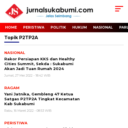
HOME
PERISTIWA
POLITIK
HUKUM
NASIONAL
PAR
Topik
P2TP2A
NASIONAL
Rakor Persiapan KKS dan Healthy
Cities Summit, Sekda : Sukabumi
Akan Jadi Tuan Rumah 2024
Jumat, 27 Mei 2022 - 18:42 WIB
RAGAM
Yani Jatnika, Gembleng 47 Ketua
Satgas P2TP2A Tingkat Kecamatan
Kab Sukabumi
Rabu, 16 Maret 2022 - 08:53 WIB
PERISTIWA