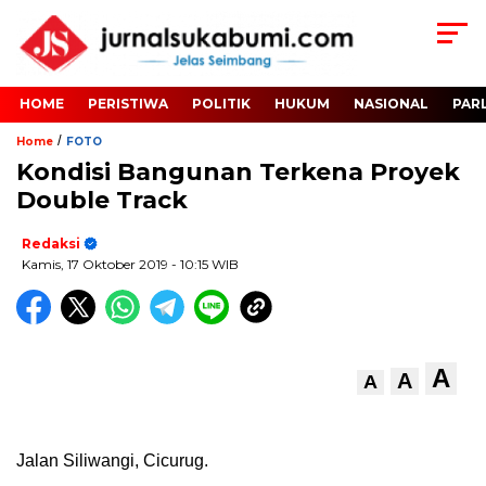
HOME
PERISTIWA
POLITIK
HUKUM
NASIONAL
PAR
/
Home
FOTO
Kondisi Bangunan Terkena Proyek
Double Track
Redaksi
Kamis, 17 Oktober 2019
- 10:15 WIB
A
A
A
Jalan Siliwangi, Cicurug.