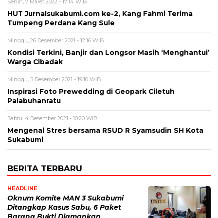
Senin, 7 Maret 2022 - 17:14 WIB
HUT Jurnalsukabumi.com ke-2, Kang Fahmi Terima
Tumpeng Perdana Kang Sule
Minggu, 26 Desember 2021 - 12:16 WIB
Kondisi Terkini, Banjir dan Longsor Masih ‘Menghantui’
Warga Cibadak
Minggu, 5 Desember 2021 - 19:10 WIB
Inspirasi Foto Prewedding di Geopark Ciletuh
Palabuhanratu
Sabtu, 4 Desember 2021 - 10:20 WIB
Mengenal Stres bersama RSUD R Syamsudin SH Kota
Sukabumi
BERITA TERBARU
HEADLINE
Oknum Komite MAN 3 Sukabumi
Ditangkap Kasus Sabu, 6 Paket
Barang Bukti Diamankan