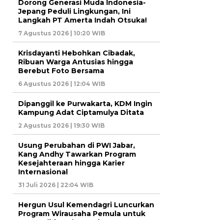
Dorong Generasi Muda Indonesia-
Jepang Peduli Lingkungan, Ini
Langkah PT Amerta Indah Otsuka!
7 Agustus 2026 | 10:20 WIB
Krisdayanti Hebohkan Cibadak,
Ribuan Warga Antusias hingga
Berebut Foto Bersama
6 Agustus 2026 | 12:04 WIB
Dipanggil ke Purwakarta, KDM Ingin
Kampung Adat Ciptamulya Ditata
2 Agustus 2026 | 19:30 WIB
Usung Perubahan di PWI Jabar,
Kang Andhy Tawarkan Program
Kesejahteraan hingga Karier
Internasional
31 Juli 2026 | 22:04 WIB
Hergun Usul Kemendagri Luncurkan
Program Wirausaha Pemula untuk