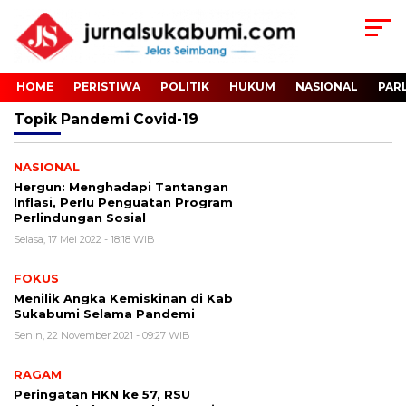
HOME
PERISTIWA
POLITIK
HUKUM
NASIONAL
PAR
Topik
Pandemi Covid-19
NASIONAL
Hergun: Menghadapi Tantangan
Inflasi, Perlu Penguatan Program
Perlindungan Sosial
Selasa, 17 Mei 2022 - 18:18 WIB
FOKUS
Menilik Angka Kemiskinan di Kab
Sukabumi Selama Pandemi
Senin, 22 November 2021 - 09:27 WIB
RAGAM
Peringatan HKN ke 57, RSU