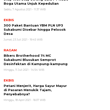
Boga Utama Unjuk Kepedulian
Sabtu, 7 Agustus 2021 - 11:37 WIB
EKBIS
300 Paket Bantuan YBM PLN UP3
Sukabumi Disebar hingga Pelosok
Desa
Jumat, 23 Juli 2021 - 19:45 WIB
RAGAM
Bikers Brotherhood 1% MC
Sukabumi Blusukan Semprot
Desinfektan di Kampung-kampung
Minggu, 11 Juli 2021 - 14:54 WIB
EKBIS
Petani Menjerit, Harga Sayur Mayur
di Pasaran Menukik Tajam,
Penyebabnya?
Minggu, 18 April 2021 - 16:07 WIB