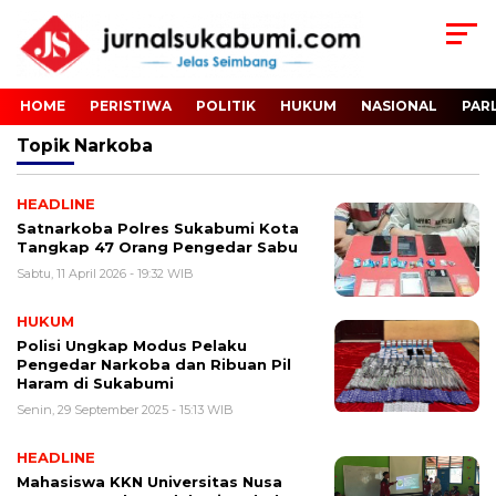
HOME
PERISTIWA
POLITIK
HUKUM
NASIONAL
PAR
Topik
Narkoba
HEADLINE
Satnarkoba Polres Sukabumi Kota
Tangkap 47 Orang Pengedar Sabu
Sabtu, 11 April 2026 - 19:32 WIB
HUKUM
Polisi Ungkap Modus Pelaku
Pengedar Narkoba dan Ribuan Pil
Haram di Sukabumi
Senin, 29 September 2025 - 15:13 WIB
HEADLINE
Mahasiswa KKN Universitas Nusa