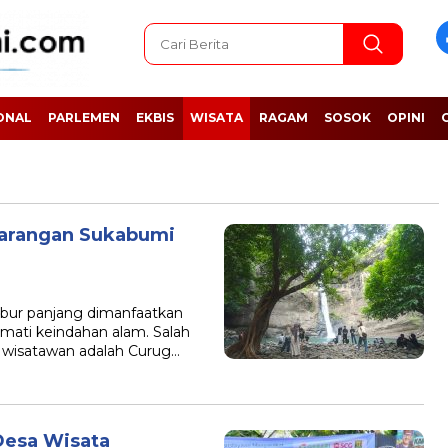
ONAL
PARLEMEN
EKBIS
WISATA
RAGAM
SOSOK
OPINI
Larangan Sukabumi
r panjang dimanfaatkan
mati keindahan alam. Salah
i wisatawan adalah Curug…
esa Wisata