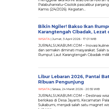
menggelar aksi korve atau bersih-bersih d
Palabuhanratu–Cisolok pascalibur panjang 
Kamis (2/4/2026). Kegiatan…
Bikin Ngiler! Bakso Ikan Rumpu
Karangtengah Cibadak, Lezat 
WISATA
| Jumat, 3 April 2026 - 17:01 WIB
JURNALSUKABUMI.COM – Inovasi kuliner
dan semakin diminati masyarakat. Salah 
Rumput Laut Karangtengah Cibadak milik 
Libur Lebaran 2026, Pantai Ba
Ribuan Pengunjung
WISATA
| Selasa, 24 Maret 2026 - 20:55 WIB
JURNALSUKABUMI.COM – Destinasi wisat
berlokasi di Desa Jayanti, Kecamatan Pa
Sukabumi, menjadi salah satu magnet wis