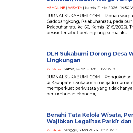
HEADLINE
|
WISATA
| Kamis, 21 Mei 2026 - 14:50 
JURNALSUKABUMI.COM – Ribuan warga 
Gadobangkong, Palabuhanratu, pada punc
Palabuhanratu ke-66, Kamis (21/5/2026). T
pesisir tersebut berlangsung semarak…
DLH Sukabumi Dorong Desa Wi
Lingkungan
WISATA
| Kamis, 14 Mei 2026 - 11:27 WIB
JURNALSUKABUMI.COM – Pengukuhan 31
di Kabupaten Sukabumi menjadi momen
memperkuat pariwisata yang tidak hanya 
pertumbuhan ekonomi,…
Benahi Tata Kelola Wisata, 
Wajibkan Legalitas Parkir dan
WISATA
| Minggu, 3 Mei 2026 - 12:35 WIB