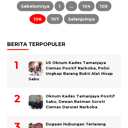
Paginasi
pos
Sebelumnya
1
…
104
105
106
107
Selanjutnya
BERITA TERPOPULER
US Oknum Kades Tamanjaya
Ciemas Positif Narkoba, Polisi
Ungkap Barang Bukti Alat Hisap
Sabu
Oknum Kades Tamanjaya Positif
Sabu, Dewan Batman Soroti
Ciemas Darurat Narkoba
Dugaan Hubungan Terlarang