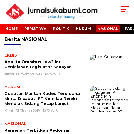
HOME
PERISTIWA
POLITIK
HUKUM
NASIONAL
PAR
Berita
NASIONAL
EKBIS
Apa Itu Omnibus Law? Ini
Penjelasan Legislator Senayan
Jumat, 1 November 2019 - 12:29 WIB
HUKUM
Gugatan Mantan Kades Terpidana
Minta Dicabut, PT Kemilau Rejeki
Menolak Sidang Tetap Lanjut
Kamis, 31 Oktober 2019 - 10:22 WIB
NASIONAL
Kemenag Terbitkan Pedoman