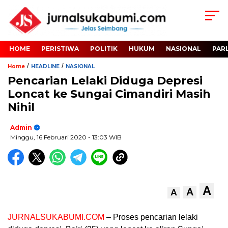
HOME
PERISTIWA
POLITIK
HUKUM
NASIONAL
PAR
/
/
Home
HEADLINE
NASIONAL
Pencarian Lelaki Diduga Depresi
Loncat ke Sungai Cimandiri Masih
Nihil
Admin
Minggu, 16 Februari 2020
- 13:03 WIB
A
A
A
JURNALSUKABUMI.COM
– Proses pencarian lelaki