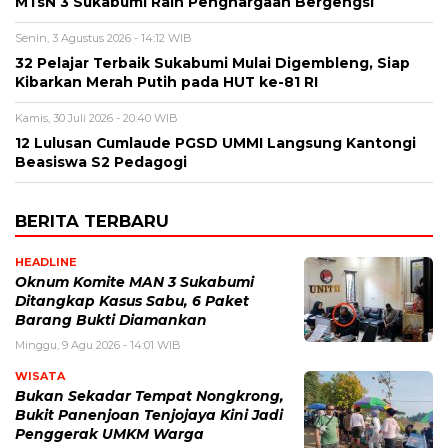
MTsN 3 Sukabumi Raih Penghargaan Bergengsi
Senin, 3 Agustus 2026 - 14:12 WIB
32 Pelajar Terbaik Sukabumi Mulai Digembleng, Siap
Kibarkan Merah Putih pada HUT ke-81 RI
Kamis, 30 Juli 2026 - 20:40 WIB
12 Lulusan Cumlaude PGSD UMMI Langsung Kantongi
Beasiswa S2 Pedagogi
BERITA TERBARU
HEADLINE
Oknum Komite MAN 3 Sukabumi
Ditangkap Kasus Sabu, 6 Paket
Barang Bukti Diamankan
Minggu, 9 Agu 2026 - 14:01 WIB
WISATA
Bukan Sekadar Tempat Nongkrong,
Bukit Panenjoan Tenjojaya Kini Jadi
Penggerak UMKM Warga