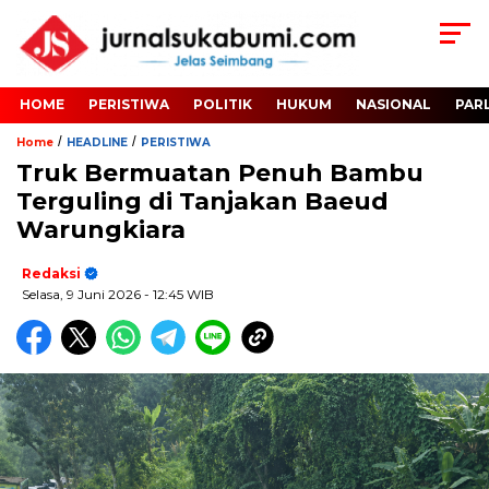
HOME
PERISTIWA
POLITIK
HUKUM
NASIONAL
PAR
/
/
Home
HEADLINE
PERISTIWA
Truk Bermuatan Penuh Bambu
Terguling di Tanjakan Baeud
Warungkiara
Redaksi
Selasa, 9 Juni 2026
- 12:45 WIB