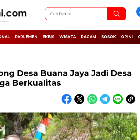
ONAL
PARLEMEN
EKBIS
WISATA
RAGAM
SOSOK
OPINI
ng Desa Buana Jaya Jadi Desa
ga Berkualitas