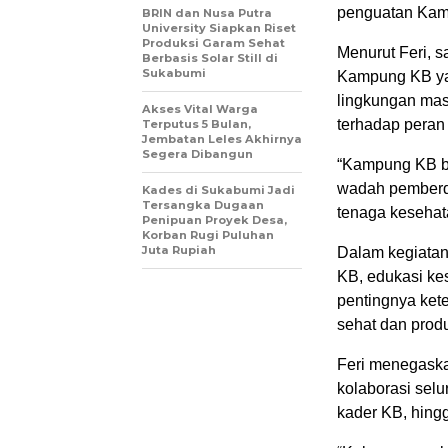
penguatan Kamp
BRIN dan Nusa Putra
University Siapkan Riset
Produksi Garam Sehat
Menurut Feri, s
Berbasis Solar Still di
Sukabumi
Kampung KB yan
lingkungan mas
Akses Vital Warga
terhadap peran
Terputus 5 Bulan,
Jembatan Leles Akhirnya
Segera Dibangun
“Kampung KB bu
wadah pemberda
Kades di Sukabumi Jadi
Tersangka Dugaan
tenaga kesehat
Penipuan Proyek Desa,
Korban Rugi Puluhan
Juta Rupiah
Dalam kegiatan
KB, edukasi ke
pentingnya ket
sehat dan produ
Feri menegaska
kolaborasi selu
kader KB, hing