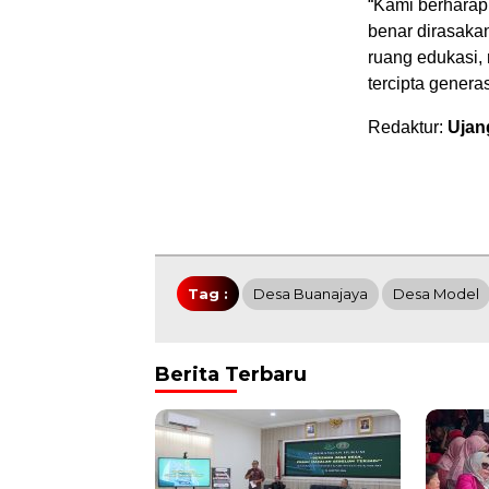
“Kami berhara
benar dirasaka
ruang edukasi,
tercipta genera
Redaktur:
Ujan
Tag :
Desa Buanajaya
Desa Model
Berita Terbaru