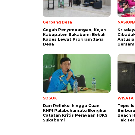
Gerbang Desa
NASION
Cegah Penyimpangan, Kejari
Krisday
Kabupaten Sukabumi Bekali
Cibadak
Kades Lewat Program Jaga
Antusia
Desa
Bersam
SOSOK
WISATA
Dari Refleksi hingga Cuan,
Tepis I
KNPI Palabuhanratu Bongkar
Berburu
Catatan Kritis Perayaan HJKS
Beach H
Sukabumi
Tak Te