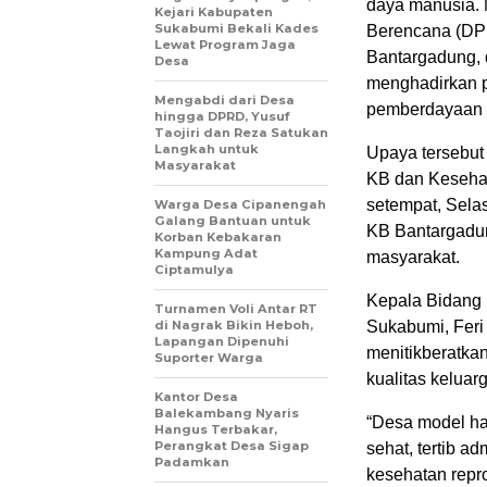
daya manusia. 
Kejari Kabupaten
Sukabumi Bekali Kades
Berencana (DP
Lewat Program Jaga
Bantargadung,
Desa
menghadirkan p
Mengabdi dari Desa
pemberdayaan 
hingga DPRD, Yusuf
Taojiri dan Reza Satukan
Langkah untuk
Upaya tersebut
Masyarakat
KB dan Keseha
setempat, Sela
Warga Desa Cipanengah
Galang Bantuan untuk
KB Bantargadun
Korban Kebakaran
Kampung Adat
masyarakat.
Ciptamulya
Kepala Bidang
Turnamen Voli Antar RT
di Nagrak Bikin Heboh,
Sukabumi, Feri
Lapangan Dipenuhi
menitikberatka
Suporter Warga
kualitas kelua
Kantor Desa
Balekambang Nyaris
“Desa model h
Hangus Terbakar,
Perangkat Desa Sigap
sehat, tertib a
Padamkan
kesehatan repr