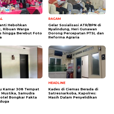
AL
RAGAM
anti Hebohkan
Gelar Sosialisasi ATR/BPN di
, Ribuan Warga
Nyalindung, Heri Gunawan
s hingga Berebut Foto
Dorong Percepatan PTSL dan
a
Reforma Agraria
HEADLINE
su Kamar 308 Tempat
Kades di Ciemas Berada di
 Mustika, Samudra
Satresnarkoba, Kapolres:
otel Bongkar Fakta
Masih Dalam Penyelidikan
rduga