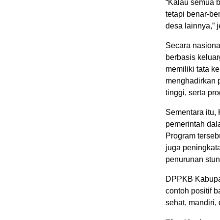
“Kalau semua b
tetapi benar-b
desa lainnya,” 
Secara nasiona
berbasis kelua
memiliki tata k
menghadirkan p
tinggi, serta p
Sementara itu,
pemerintah dal
Program terseb
juga peningkata
penurunan stun
DPPKB Kabupat
contoh positif
sehat, mandiri, 