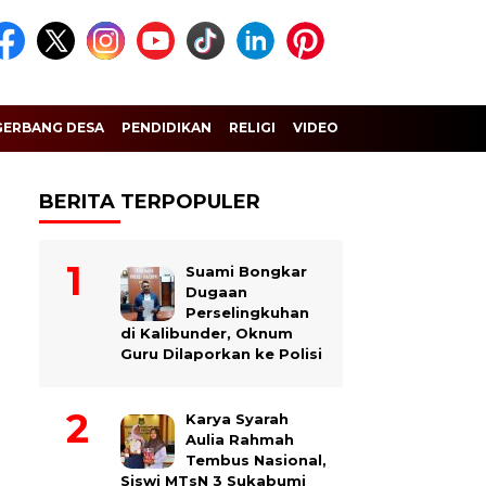
GERBANG DESA
PENDIDIKAN
RELIGI
VIDEO
BERITA TERPOPULER
Suami Bongkar
Dugaan
Perselingkuhan
di Kalibunder, Oknum
Guru Dilaporkan ke Polisi
Karya Syarah
Aulia Rahmah
Tembus Nasional,
Siswi MTsN 3 Sukabumi