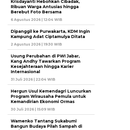
Krisdayanti Hebohkan Cibadak,
Ribuan Warga Antusias hingga
Berebut Foto Bersama
6 Agustus 2026 | 12:04 WIB
Dipanggil ke Purwakarta, KDM Ingin
Kampung Adat Ciptamulya Ditata
2 Agustus 2026 | 19:30 WIB
Usung Perubahan di PWI Jabar,
Kang Andhy Tawarkan Program
Kesejahteraan hingga Karier
Internasional
31 Juli 2026 | 22:04 WIB
Hergun Usul Kemendagri Luncurkan
Program Wirausaha Pemula untuk
Kemandirian Ekonomi Ormas
30 Juli 2026 | 15:09 WIB
Wamenko Tantang Sukabumi
Bangun Budaya Pilah Sampah di