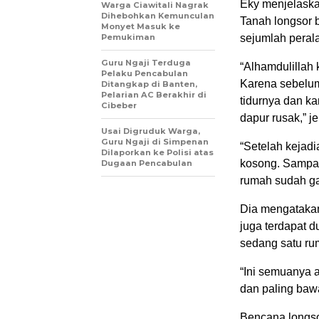
Eky menjelaska
Warga Ciawitali Nagrak
Dihebohkan Kemunculan
Tanah longsor 
Monyet Masuk ke
Pemukiman
sejumlah peral
Guru Ngaji Terduga
“Alhamdulillah
Pelaku Pencabulan
Karena sebelum 
Ditangkap di Banten,
Pelarian AC Berakhir di
tidurnya dan k
Cibeber
dapur rusak,” je
Usai Digruduk Warga,
Guru Ngaji di Simpenan
“Setelah kejad
Dilaporkan ke Polisi atas
kosong. Sampai
Dugaan Pencabulan
rumah sudah gak
Dia mengatakan
juga terdapat d
sedang satu ru
“Ini semuanya 
dan paling bawa
Bencana longso