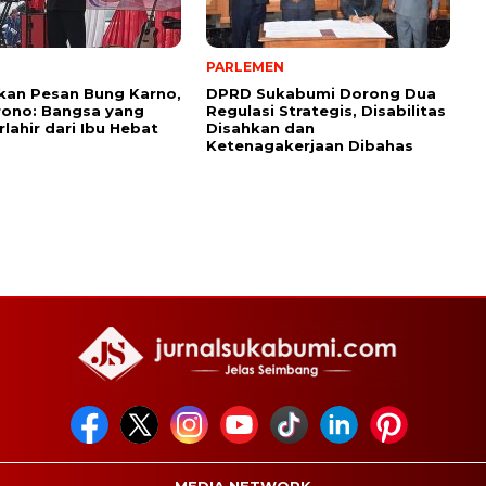
PARLEMEN
kan Pesan Bung Karno,
DPRD Sukabumi Dorong Dua
rono: Bangsa yang
Regulasi Strategis, Disabilitas
rlahir dari Ibu Hebat
Disahkan dan
Ketenagakerjaan Dibahas