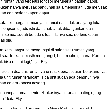
n rumah yang tergerus longsor merupakan bagian dapur.
bukan hanya merusak bangunan saja melainkan juga merusak
atan dan perlengkapan dapur .
 kalau keluarga semuanya selamat dan tidak ada yang luka.
longsor terjadi, istri dan anak-anak dibangunkan dari
ami semua sudah berada diluar. Hanya saja perlengkapan
las dia.
ian kami langsung mengungsi di salah satu rumah yang
 saat ini kami masih mengungsi, belum tahu gimana. Karena
 bisa dihuni lagi,” ujar Eky.
 selain dua unit rumah yang rusak berat bagian belakangnya,
ua unit rumah terancam. Tiga unit sudah ada penghuninya
mah dalam kondisi kosong.
ada empat rumah berderet lokasinya berada di paling ujung
h,” kata Eky.
r yang terjadi di Perumahan Griya Padaasih ini sudah