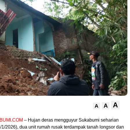
A
A
A
BUMI.COM
– Hujan deras mengguyur Sukabumi seharian
/1/2026), dua unit rumah rusak terdampak tanah longsor dan