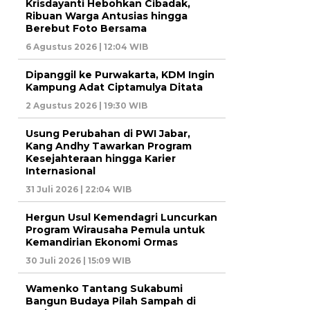
Krisdayanti Hebohkan Cibadak,
Ribuan Warga Antusias hingga
Berebut Foto Bersama
6 Agustus 2026 | 12:04 WIB
Dipanggil ke Purwakarta, KDM Ingin
Kampung Adat Ciptamulya Ditata
2 Agustus 2026 | 19:30 WIB
Usung Perubahan di PWI Jabar,
Kang Andhy Tawarkan Program
Kesejahteraan hingga Karier
Internasional
31 Juli 2026 | 22:04 WIB
Hergun Usul Kemendagri Luncurkan
Program Wirausaha Pemula untuk
Kemandirian Ekonomi Ormas
30 Juli 2026 | 15:09 WIB
Wamenko Tantang Sukabumi
Bangun Budaya Pilah Sampah di