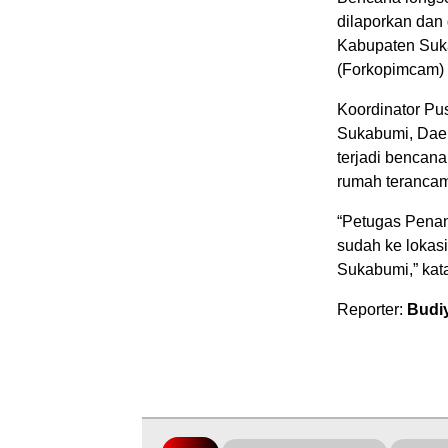
dilaporkan da
Kabupaten Suk
(Forkopimcam) 
Koordinator Pu
Sukabumi, Dae
terjadi bencan
rumah teranca
“Petugas Penan
sudah ke loka
Sukabumi,” kat
Reporter:
Budi