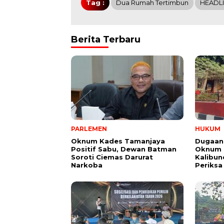
Tag :
Dua Rumah Tertimbun
HEADL
Berita Terbaru
PARLEMEN
HUKUM
Oknum Kades Tamanjaya
Dugaan
Positif Sabu, Dewan Batman
Oknum G
Soroti Ciemas Darurat
Kalibund
Narkoba
Periksa