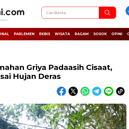
ONAL
PARLEMEN
EKBIS
WISATA
RAGAM
SOSOK
OPINI
ahan Griya Padaasih Cisaat,
ai Hujan Deras