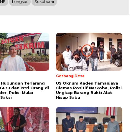
INE
Longsor
Sukabumi
Gerbang Desa
 Hubungan Terlarang
US Oknum Kades Tamanjaya
uru dan Istri Orang di
Ciemas Positif Narkoba, Polisi
er, Polisi Mulai
Ungkap Barang Bukti Alat
 Saksi
Hisap Sabu