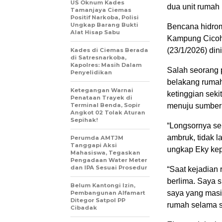
US Oknum Kades
dua unit rumah 
Tamanjaya Ciemas
Positif Narkoba, Polisi
Ungkap Barang Bukti
Bencana hidrome
Alat Hisap Sabu
Kampung Cicoh
(23/1/2026) dini
Kades di Ciemas Berada
di Satresnarkoba,
Kapolres: Masih Dalam
Salah seorang 
Penyelidikan
belakang rumah
Ketegangan Warnai
ketinggian seki
Penataan Trayek di
Terminal Benda, Sopir
menuju sumber a
Angkot 02 Tolak Aturan
Sepihak!
“Longsornya se
ambruk, tidak 
Perumda AMTJM
Tanggapi Aksi
ungkap Eky kep
Mahasiswa, Tegaskan
Pengadaan Water Meter
dan IPA Sesuai Prosedur
“Saat kejadian
berlima. Saya s
Belum Kantongi Izin,
saya yang masi
Pembangunan Alfamart
Ditegor Satpol PP
rumah selama s
Cibadak