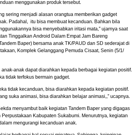
anduan menggunakan produk tersebut.
ang sering menjadi alasan orangtua memberikan gadget
ak. Padahal, itu bisa membuat kecanduan. Bahkan bila
enggunakannya bisa menyebabkan iritasi mata,” ujarnya saat
tan Tinggalkan Android Dalam Empat Jam Bareng
(Tandem Baper) bersama anak TK/PAUD dan SD sederajat di
akaan, Komplek Gelanggang Pemuda Cisaat, Senin (5/1/
 anak-anak dapat diarahkan kepada berbagai kegiatan positif.
a tidak terfokus bermain gadget.
ka tidak kecanduan, bisa diarahkan kepada kegiatan positif.
ng suka animasi, bisa diarahkan belajar animasi,,” ucapnya.
u, Sekda menyambut baik kegiatan Tandem Baper yang digagas
n Perpustakaan Kabupaten Sukabumi. Menurutnya, kegiatan
k dalam mengurangi kecanduan anak.
belajar berbagai hal sesuai minatnya. Sehingga, keinginan