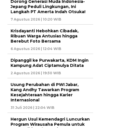
Dorong Generasi Muda Indonesia-
Jepang Peduli Lingkungan, Ini
Langkah PT Amerta Indah Otsuka!
7 Agustus 2026 | 10:20 WIB
Krisdayanti Hebohkan Cibadak,
Ribuan Warga Antusias hingga
Berebut Foto Bersama
6 Agustus 2026 | 12:04 WIB
Dipanggil ke Purwakarta, KDM Ingin
Kampung Adat Ciptamulya Ditata
2 Agustus 2026 | 19:30 WIB
Usung Perubahan di PWI Jabar,
Kang Andhy Tawarkan Program
Kesejahteraan hingga Karier
Internasional
31 Juli 2026 | 22:04 WIB
Hergun Usul Kemendagri Luncurkan
Program Wirausaha Pemula untuk