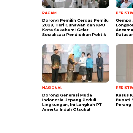
RAGAM
PERISTI
Dorong Pemilih Cerdas Pemilu
Gempa,
2029, Heri Gunawan dan KPU
Longsor
Kota Sukabumi Gelar
Ancama
Sosialisasi Pendidikan Politik
Ratusan
NASIONAL
PERISTI
Dorong Generasi Muda
Kasus K
Indonesia-Jepang Peduli
Bupati 
Lingkungan, Ini Langkah PT
Perang
Amerta Indah Otsuka!