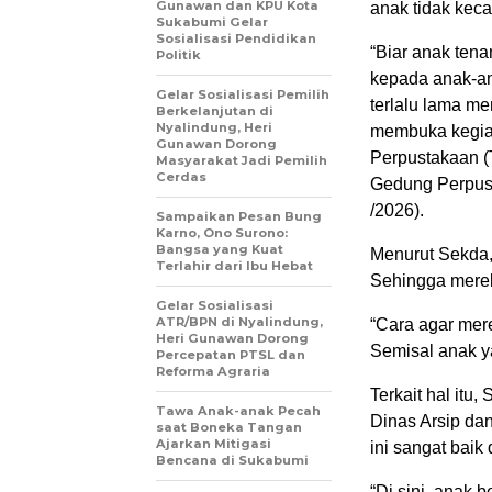
Gunawan dan KPU Kota
anak tidak kec
Sukabumi Gelar
Sosialisasi Pendidikan
“Biar anak ten
Politik
kepada anak-an
Gelar Sosialisasi Pemilih
terlalu lama m
Berkelanjutan di
Nyalindung, Heri
membuka kegia
Gunawan Dorong
Perpustakaan 
Masyarakat Jadi Pemilih
Cerdas
Gedung Perpust
/2026).
Sampaikan Pesan Bung
Karno, Ono Surono:
Bangsa yang Kuat
Menurut Sekda,
Terlahir dari Ibu Hebat
Sehingga merek
Gelar Sosialisasi
ATR/BPN di Nyalindung,
“Cara agar mere
Heri Gunawan Dorong
Semisal anak ya
Percepatan PTSL dan
Reforma Agraria
Terkait hal it
Tawa Anak-anak Pecah
Dinas Arsip da
saat Boneka Tangan
Ajarkan Mitigasi
ini sangat bai
Bencana di Sukabumi
“Di sini, anak 