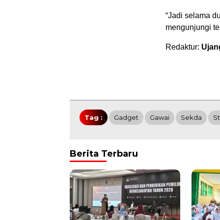
“Jadi selama du
mengunjungi te
Redaktur:
Ujan
Tag :
Gadget
Gawai
Sekda
S
Berita Terbaru