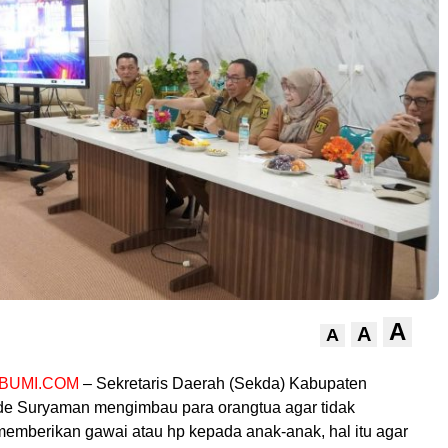
A
A
A
BUMI.COM
– Sekretaris Daerah (Sekda) Kabupaten
e Suryaman mengimbau para orangtua agar tidak
mberikan gawai atau hp kepada anak-anak, hal itu agar