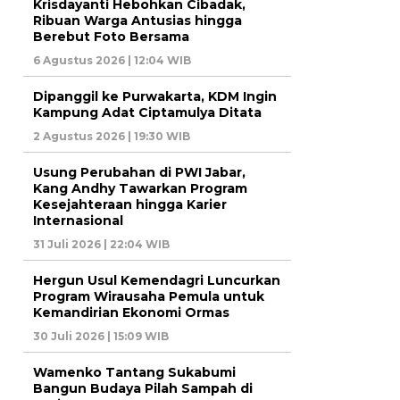
Krisdayanti Hebohkan Cibadak,
Ribuan Warga Antusias hingga
Berebut Foto Bersama
6 Agustus 2026 | 12:04 WIB
Dipanggil ke Purwakarta, KDM Ingin
Kampung Adat Ciptamulya Ditata
2 Agustus 2026 | 19:30 WIB
Usung Perubahan di PWI Jabar,
Kang Andhy Tawarkan Program
Kesejahteraan hingga Karier
Internasional
31 Juli 2026 | 22:04 WIB
Hergun Usul Kemendagri Luncurkan
Program Wirausaha Pemula untuk
Kemandirian Ekonomi Ormas
30 Juli 2026 | 15:09 WIB
Wamenko Tantang Sukabumi
Bangun Budaya Pilah Sampah di