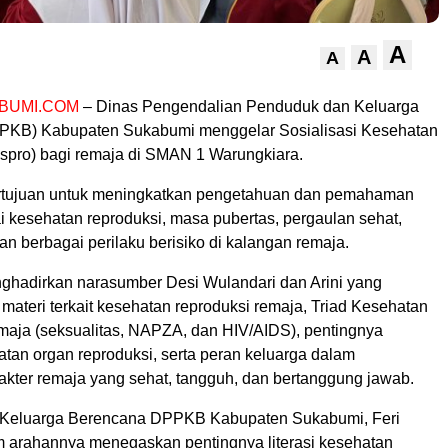
A
A
A
BUMI.COM
– Dinas Pengendalian Penduduk dan Keluarga
PKB) Kabupaten Sukabumi menggelar Sosialisasi Kesehatan
spro) bagi remaja di SMAN 1 Warungkiara.
ertujuan untuk meningkatkan pengetahuan dan pemahaman
 kesehatan reproduksi, masa pubertas, pergaulan sehat,
n berbagai perilaku berisiko di kalangan remaja.
nghadirkan narasumber Desi Wulandari dan Arini yang
ateri terkait kesehatan reproduksi remaja, Triad Kesehatan
aja (seksualitas, NAPZA, dan HIV/AIDS), pentingnya
tan organ reproduksi, serta peran keluarga dalam
kter remaja yang sehat, tangguh, dan bertanggung jawab.
 Keluarga Berencana DPPKB Kabupaten Sukabumi, Feri
 arahannya menegaskan pentingnya literasi kesehatan