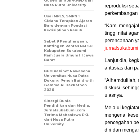
Gubernur Non-APBD dari
Nusa Putra University
reproduksi seb
perkembangan
Usai MPLS, SMPN 1
Cidahu Terapkan Ajaran
“Kami mengajak
Baru dengan Pondasi
Kedisiplinan Penuh
tinggi nilai a
perencanaan ya
Sabet 9 Penghargaan,
Kontingen Pentas PAI SD
jurnalsukabum
Kabupaten Sukabumi
Raih Juara Umum III Jawa
Barat
Lanjut dia, keg
antusias dari p
BEM Kabinet Nawasena
Universitas Nusa Putra
“Alhamdulilah, 
Dukung Penuh Build with
Gemma AI Hackathon
diskusi, sehing
2026
ulasnya.
Sinergi Dunia
Pendidikan dan Media,
Melalui kegiat
Jurnalsukabumi.com
mengenai keseh
Terima Mahasiswa PKL
dari Nusa Putra
pencegahan pe
University
diri dan menga