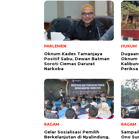
PARLEMEN
HUKUM
Oknum Kades Tamanjaya
Dugaan
Positif Sabu, Dewan Batman
Oknum G
Soroti Ciemas Darurat
Kalibund
Narkoba
Periksa
RAGAM
RAGAM
Gelar Sosialisasi Pemilih
Sampai
Berkelanjutan di Nyalindung,
Ono Su