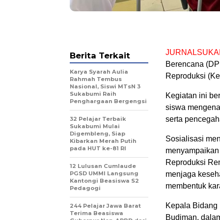
JURNALSUKA
Berita Terkait
Berencana (DP
Karya Syarah Aulia
Reproduksi (Ke
Rahmah Tembus
Nasional, Siswi MTsN 3
Sukabumi Raih
Kegiatan ini b
Penghargaan Bergengsi
siswa mengenai
serta pencegaha
32 Pelajar Terbaik
Sukabumi Mulai
Digembleng, Siap
Sosialisasi me
Kibarkan Merah Putih
pada HUT ke-81 RI
menyampaikan m
Reproduksi Rem
12 Lulusan Cumlaude
PGSD UMMI Langsung
menjaga keseha
Kantongi Beasiswa S2
membentuk kara
Pedagogi
Kepala Bidang
244 Pelajar Jawa Barat
Terima Beasiswa
Budiman, dalam