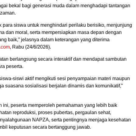
agai bekal bagi generasi muda dalam menghadapi tantangan
 zaman.
 para siswa untuk menghindari perilaku berisiko, menjunjung
gama dan moral, serta mempersiapkan masa depan dengan
ng baik,” jelasnya dalam keterangan yang diterima
i.com
, Rabu (24/6/2026).
iatan berlangsung secara interaktif dan mendapat sambutan
ara peserta.
siswa-siswi aktif mengikuti sesi penyampaian materi maupun
ga suasana sosialisasi berjalan dinamis dan komunikatif,”
an ini, peserta memperoleh pemahaman yang lebih baik
atan reproduksi, proses pubertas, pergaulan sehat,
nyalahgunaan NAPZA, serta pentingnya menjaga kesehatan
mbil keputusan secara bertanggung jawab.