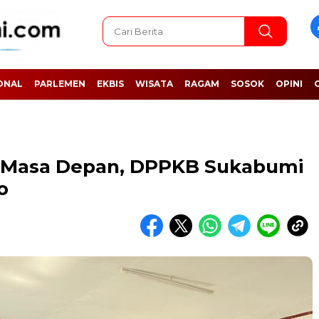
ONAL
PARLEMEN
EKBIS
WISATA
RAGAM
SOSOK
OPINI
i Masa Depan, DPPKB Sukabumi
o