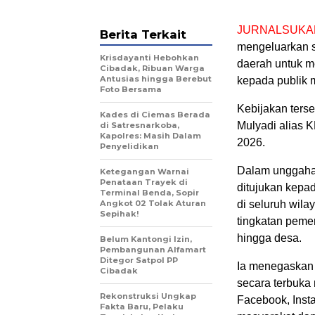
JURNALSUKA
Berita Terkait
mengeluarkan s
Krisdayanti Hebohkan
daerah untuk m
Cibadak, Ribuan Warga
Antusias hingga Berebut
kepada publik m
Foto Bersama
Kebijakan ters
Kades di Ciemas Berada
Mulyadi alias 
di Satresnarkoba,
Kapolres: Masih Dalam
2026.
Penyelidikan
Dalam unggaha
Ketegangan Warnai
Penataan Trayek di
ditujukan kepad
Terminal Benda, Sopir
Angkot 02 Tolak Aturan
di seluruh wila
Sepihak!
tingkatan pemer
hingga desa.
Belum Kantongi Izin,
Pembangunan Alfamart
Ditegor Satpol PP
Ia menegaskan
Cibadak
secara terbuka 
Rekonstruksi Ungkap
Facebook, Insta
Fakta Baru, Pelaku