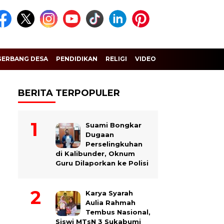
GERBANG DESA
PENDIDIKAN
RELIGI
VIDEO
BERITA TERPOPULER
Suami Bongkar
Dugaan
Perselingkuhan
di Kalibunder, Oknum
Guru Dilaporkan ke Polisi
Karya Syarah
Aulia Rahmah
Tembus Nasional,
Siswi MTsN 3 Sukabumi