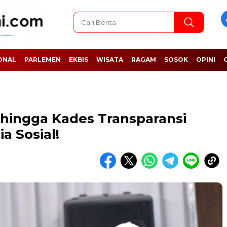
ONAL
PARLEMEN
EKBIS
WISATA
RAGAM
SOSOK
OPINI
hingga Kades Transparansi
a Sosial!