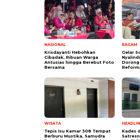
NASIONAL
RAGAM
Krisdayanti Hebohkan
Gelar S
Cibadak, Ribuan Warga
Nyalind
Antusias hingga Berebut Foto
Dorong
Bersama
Reforma
WISATA
HEADLI
Tepis Isu Kamar 308 Tempat
Kades d
Berburu Mustika, Samudra
Satresn