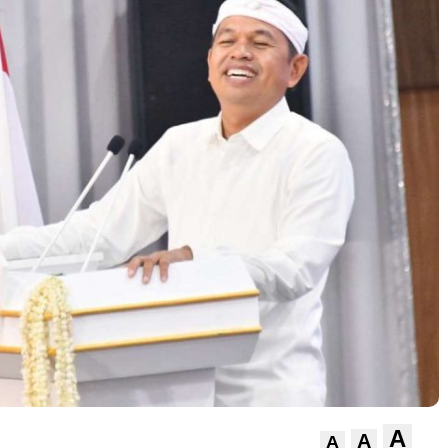
A
A
A