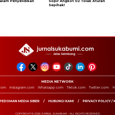
alam Penyelidikan
Sopir Angkot 02 Tolak Aturan
Sepihak!
MEDIA NETWORK
com
Instagram.com
Whatsapp.com
Tiktok.com
Twitter.com
Y
PEDOMAN MEDIA SIBER
HUBUNGI KAMI
PRIVACY POLICY / 
COPYRIGHT © 2026 JURNAL SUKABUMI - ALL RIGHTS RESERVED