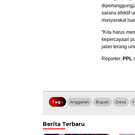
dipertanggungj
sarana efektif
masyarakat lua
“Kita harus me
kepercayaan pub
jalan terang u
Reporter:
PPL
|
Tag :
Anggaran
Bupati
Desa
Berita Terbaru