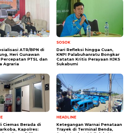
SOSOK
osialisasi ATR/BPN di
Dari Refleksi hingga Cuan,
ung, Heri Gunawan
KNPI Palabuhanratu Bongkar
 Percepatan PTSL dan
Catatan Kritis Perayaan HJKS
 Agraria
Sukabumi
NE
HEADLINE
i Ciemas Berada di
Ketegangan Warnai Penataan
arkoba, Kapolres:
Trayek di Terminal Benda,