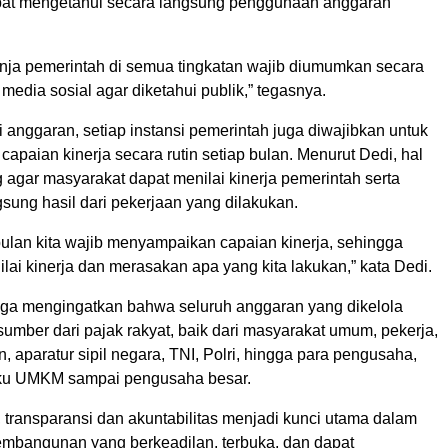
pat mengetahui secara langsung penggunaan anggaran
nja pemerintah di semua tingkatan wajib diumumkan secara
 media sosial agar diketahui publik,” tegasnya.
i anggaran, setiap instansi pemerintah juga diwajibkan untuk
paian kinerja secara rutin setiap bulan. Menurut Dedi, hal
g agar masyarakat dapat menilai kinerja pemerintah serta
sung hasil dari pekerjaan yang dilakukan.
bulan kita wajib menyampaikan capaian kinerja, sehingga
ilai kinerja dan merasakan apa yang kita lakukan,” kata Dedi.
uga mengingatkan bahwa seluruh anggaran yang dikelola
umber dari pajak rakyat, baik dari masyarakat umum, pekerja,
, aparatur sipil negara, TNI, Polri, hingga para pengusaha,
aku UMKM sampai pengusaha besar.
, transparansi dan akuntabilitas menjadi kunci utama dalam
bangunan yang berkeadilan, terbuka, dan dapat