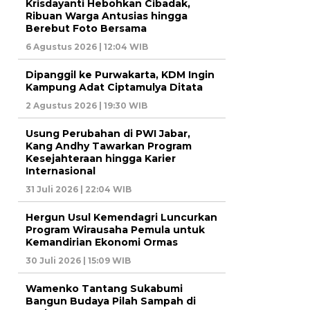
Krisdayanti Hebohkan Cibadak,
Ribuan Warga Antusias hingga
Berebut Foto Bersama
6 Agustus 2026 | 12:04 WIB
Dipanggil ke Purwakarta, KDM Ingin
Kampung Adat Ciptamulya Ditata
2 Agustus 2026 | 19:30 WIB
Usung Perubahan di PWI Jabar,
Kang Andhy Tawarkan Program
Kesejahteraan hingga Karier
Internasional
31 Juli 2026 | 22:04 WIB
Hergun Usul Kemendagri Luncurkan
Program Wirausaha Pemula untuk
Kemandirian Ekonomi Ormas
30 Juli 2026 | 15:09 WIB
Wamenko Tantang Sukabumi
Bangun Budaya Pilah Sampah di