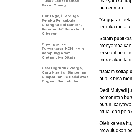
masyarakat da
Tusuk Leher Korban
Pakai Obeng
pemerintah.
Guru Ngaji Terduga
“Anggaran bela
Pelaku Pencabulan
Ditangkap di Banten,
terbuka melalui
Pelarian AC Berakhir di
Cibeber
Selain publikas
Dipanggil ke
menyampaikan ca
Purwakarta, KDM Ingin
tersebut pentin
Kampung Adat
Ciptamulya Ditata
merasakan lang
Usai Digruduk Warga,
“Dalam setiap 
Guru Ngaji di Simpenan
Dilaporkan ke Polisi atas
publik bisa men
Dugaan Pencabulan
Dedi Mulyadi j
pemerintah bers
buruh, karyawan
mulai dari pel
Oleh karena itu
mewujudkan pem