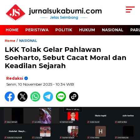
HOME
PERISTIWA
POLITIK
HUKUM
NASIONAL
PAR
/
Home
NASIONAL
LKK Tolak Gelar Pahlawan
Soeharto, Sebut Cacat Moral dan
Keadilan Sejarah
Redaksi
Senin, 10 November 2025
- 10:34 WIB