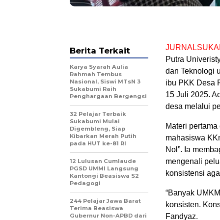
JURNALSUKA
Berita Terkait
Putra Univeris
Karya Syarah Aulia
dan Teknologi 
Rahmah Tembus
Nasional, Siswi MTsN 3
ibu PKK Desa 
Sukabumi Raih
15 Juli 2025. 
Penghargaan Bergengsi
desa melalui pe
32 Pelajar Terbaik
Sukabumi Mulai
Materi pertama
Digembleng, Siap
Kibarkan Merah Putih
mahasiswa KKn 
pada HUT ke-81 RI
Nol”. Ia memba
mengenali pelu
12 Lulusan Cumlaude
PGSD UMMI Langsung
konsistensi aga
Kantongi Beasiswa S2
Pedagogi
“Banyak UMKM g
244 Pelajar Jawa Barat
konsisten. Kons
Terima Beasiswa
Gubernur Non-APBD dari
Fandyaz.