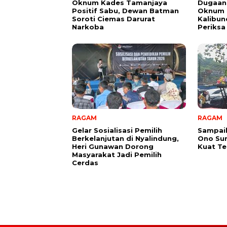
Oknum Kades Tamanjaya
Dugaan
Positif Sabu, Dewan Batman
Oknum G
Soroti Ciemas Darurat
Kalibund
Narkoba
Periksa
RAGAM
RAGAM
Gelar Sosialisasi Pemilih
Sampai
Berkelanjutan di Nyalindung,
Ono Su
Heri Gunawan Dorong
Kuat Te
Masyarakat Jadi Pemilih
Cerdas