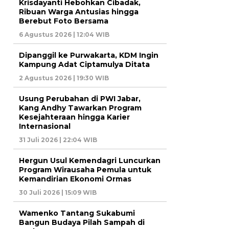
Krisdayanti Hebohkan Cibadak,
Ribuan Warga Antusias hingga
Berebut Foto Bersama
6 Agustus 2026 | 12:04 WIB
Dipanggil ke Purwakarta, KDM Ingin
Kampung Adat Ciptamulya Ditata
2 Agustus 2026 | 19:30 WIB
Usung Perubahan di PWI Jabar,
Kang Andhy Tawarkan Program
Kesejahteraan hingga Karier
Internasional
31 Juli 2026 | 22:04 WIB
Hergun Usul Kemendagri Luncurkan
Program Wirausaha Pemula untuk
Kemandirian Ekonomi Ormas
30 Juli 2026 | 15:09 WIB
Wamenko Tantang Sukabumi
Bangun Budaya Pilah Sampah di