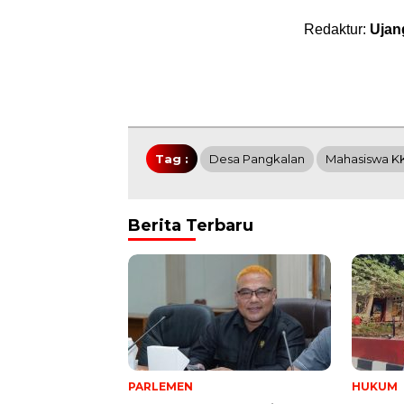
Redaktur:
Ujan
Tag :
Desa Pangkalan
Mahasiswa K
Berita Terbaru
PARLEMEN
HUKUM