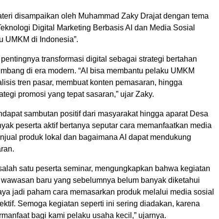
ateri disampaikan oleh Muhammad Zaky Drajat dengan tema
knologi Digital Marketing Berbasis AI dan Media Sosial
u UMKM di Indonesia”.
entingnya transformasi digital sebagai strategi bertahan
embang di era modern. “AI bisa membantu pelaku UMKM
isis tren pasar, membuat konten pemasaran, hingga
tegi promosi yang tepat sasaran,” ujar Zaky.
ndapat sambutan positif dari masyarakat hingga aparat Desa
yak peserta aktif bertanya seputar cara memanfaatkan media
enjual produk lokal dan bagaimana AI dapat mendukung
ran.
 salah satu peserta seminar, mengungkapkan bahwa kegiatan
 wawasan baru yang sebelumnya belum banyak diketahui
aya jadi paham cara memasarkan produk melalui media sosial
ektif. Semoga kegiatan seperti ini sering diadakan, karena
manfaat bagi kami pelaku usaha kecil,” ujarnya.