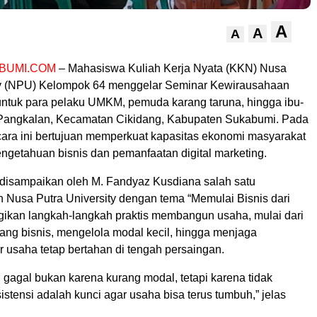
A
A
A
BUMI.COM
– Mahasiswa Kuliah Kerja Nyata (KKN) Nusa
ty (NPU) Kelompok 64 menggelar Seminar Kewirausahaan
untuk para pelaku UMKM, pemuda karang taruna, hingga ibu-
Pangkalan, Kecamatan Cikidang, Kabupaten Sukabumi. Pada
Acara ini bertujuan memperkuat kapasitas ekonomi masyarakat
ngetahuan bisnis dan pemanfaatan digital marketing.
 disampaikan oleh M. Fandyaz Kusdiana salah satu
Nusa Putra University dengan tema “Memulai Bisnis dari
gikan langkah-langkah praktis membangun usaha, mulai dari
ang bisnis, mengelola modal kecil, hingga menjaga
r usaha tetap bertahan di tengah persaingan.
agal bukan karena kurang modal, tetapi karena tidak
istensi adalah kunci agar usaha bisa terus tumbuh,” jelas