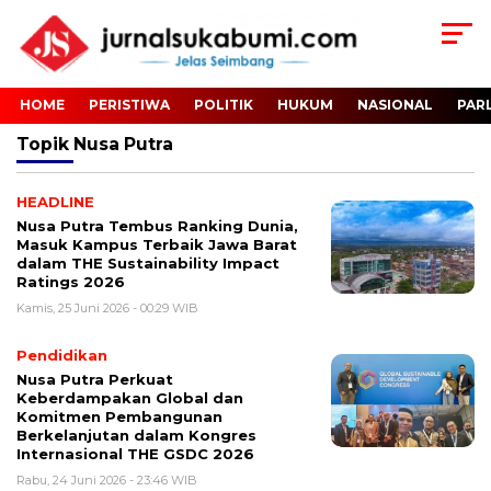
HOME
PERISTIWA
POLITIK
HUKUM
NASIONAL
PAR
Topik
Nusa Putra
HEADLINE
Nusa Putra Tembus Ranking Dunia,
Masuk Kampus Terbaik Jawa Barat
dalam THE Sustainability Impact
Ratings 2026
Kamis, 25 Juni 2026 - 00:29 WIB
Pendidikan
Nusa Putra Perkuat
Keberdampakan Global dan
Komitmen Pembangunan
Berkelanjutan dalam Kongres
Internasional THE GSDC 2026
Rabu, 24 Juni 2026 - 23:46 WIB