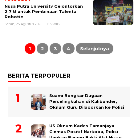
Nusa Putra University Gelontorkan
2,7 M untuk Pembinaan Talenta
Robotic
Senin, 25 Agustus 2025 - 11:13 WIB
Paginasi
pos
1
2
3
4
Selanjutnya
BERITA TERPOPULER
Suami Bongkar Dugaan
Perselingkuhan di Kalibunder,
Oknum Guru Dilaporkan ke Polisi
US Oknum Kades Tamanjaya
Ciemas Positif Narkoba, Polisi
Ungkap Barang Bukti Alat Hisap