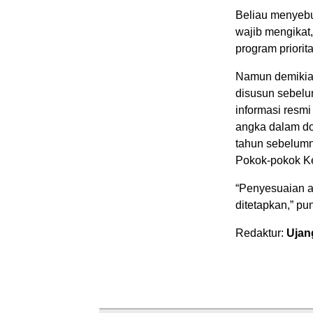
Beliau menyebu
wajib mengikat
program priorita
Namun demikia
disusun sebelu
informasi resmi
angka dalam do
tahun sebelumn
Pokok-pokok K
“Penyesuaian 
ditetapkan,” p
Redaktur:
Ujan