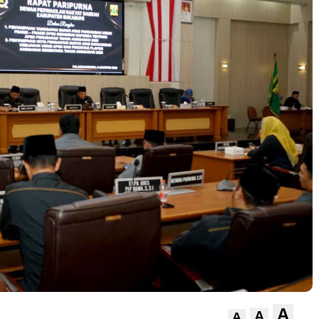
A
A
A