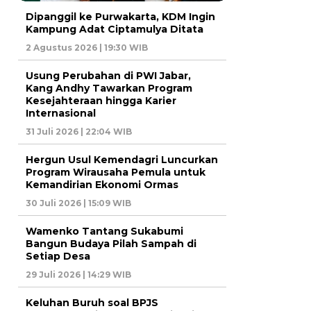
Dipanggil ke Purwakarta, KDM Ingin
Kampung Adat Ciptamulya Ditata
2 Agustus 2026 | 19:30 WIB
Usung Perubahan di PWI Jabar,
Kang Andhy Tawarkan Program
Kesejahteraan hingga Karier
Internasional
31 Juli 2026 | 22:04 WIB
Hergun Usul Kemendagri Luncurkan
Program Wirausaha Pemula untuk
Kemandirian Ekonomi Ormas
30 Juli 2026 | 15:09 WIB
Wamenko Tantang Sukabumi
Bangun Budaya Pilah Sampah di
Setiap Desa
29 Juli 2026 | 14:29 WIB
Keluhan Buruh soal BPJS