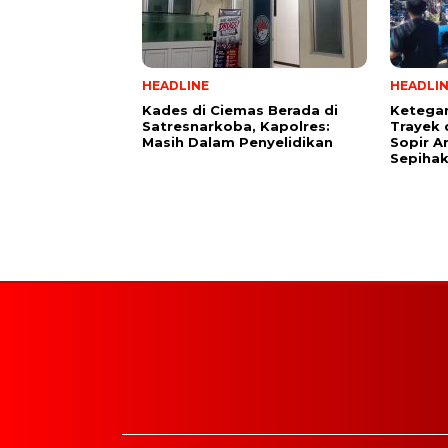
HEADLINE
HEADLI
Kades di Ciemas Berada di
Ketega
Satresnarkoba, Kapolres:
Trayek 
Masih Dalam Penyelidikan
Sopir A
Sepihak