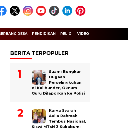
GERBANG DESA
PENDIDIKAN
RELIGI
VIDEO
BERITA TERPOPULER
Suami Bongkar
Dugaan
Perselingkuhan
di Kalibunder, Oknum
Guru Dilaporkan ke Polisi
Karya Syarah
Aulia Rahmah
Tembus Nasional,
Siswi MTsN 3 Sukabumi