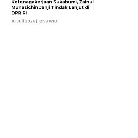
Ketenagakerjaan Sukabumi, Zainul
Munasichin Janji Tindak Lanjut di
DPR RI
18 Juli 2026 | 12:59 WIB