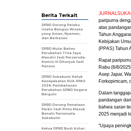
JURNALSUKA
Berita Terkait
paripurna deng
DPRD Dorong Pelaku
atas pandangan
Usaha Bangun Wisata
yang Aman, Nyaman,
Tahun Anggara
dan Berkesan
Kebijakan Umu
(PPAS) Tahun 
DPRD Mulai Bahas
Perubahan Tirta Jaya
Mandiri Jadi Perseroda,
Rapat paripurn
Komisi III Ditunjuk Jadi
Pansus
Rabu (6/8/2025
Asep Japar, Wa
DPRD Sukabumi Ketuk
Forkopimcam, d
Kesepakatan KUA-PPAS
2026, Pembahasan
Perubahan APBD Segera
Dalam tanggapa
Bergulir
pandangan dan 
DPRD Dorong Penataan
bahwa saran te
Parkir Jadi Pintu Masuk
Benahi Pariwisata
2025 menjadi le
Sukabumi
“Upaya peningk
Ketua DPRD Budi Azhar: