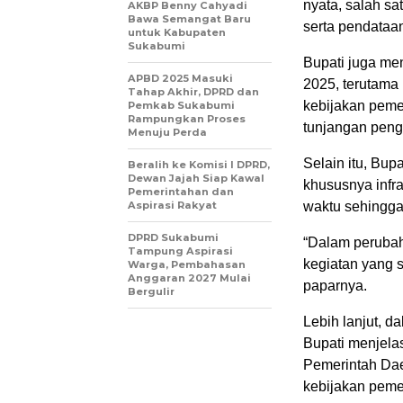
nyata, salah sa
AKBP Benny Cahyadi
Bawa Semangat Baru
serta pendataan
untuk Kabupaten
Sukabumi
Bupati juga me
APBD 2025 Masuki
2025, terutama
Tahap Akhir, DPRD dan
kebijakan peme
Pemkab Sukabumi
Rampungkan Proses
tunjangan peng
Menuju Perda
Selain itu, Bu
Beralih ke Komisi I DPRD,
Dewan Jajah Siap Kawal
khususnya infra
Pemerintahan dan
Aspirasi Rakyat
waktu sehingga 
DPRD Sukabumi
“Dalam perubah
Tampung Aspirasi
kegiatan yang 
Warga, Pembahasan
Anggaran 2027 Mulai
paparnya.
Bergulir
Lebih lanjut, 
Bupati menjel
Pemerintah Dae
kebijakan pemer