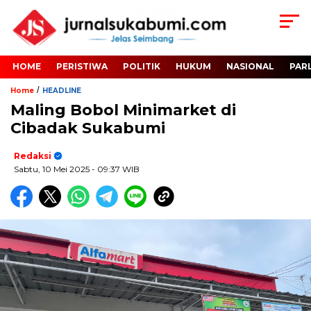
HOME
PERISTIWA
POLITIK
HUKUM
NASIONAL
PAR
/
Home
HEADLINE
Maling Bobol Minimarket di
Cibadak Sukabumi
Redaksi
Sabtu, 10 Mei 2025
- 09:37 WIB