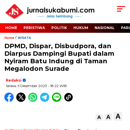
HOME
PERISTIWA
POLITIK
HUKUM
NASIONAL
PAR
/
Home
WISATA
DPMD, Dispar, Disbudpora, dan
Diarpus Dampingi Bupati dalam
Nyiram Batu Indung di Taman
Megalodon Surade
Redaksi
Selasa, 5 Desember 2023
- 18:22 WIB
A
A
A