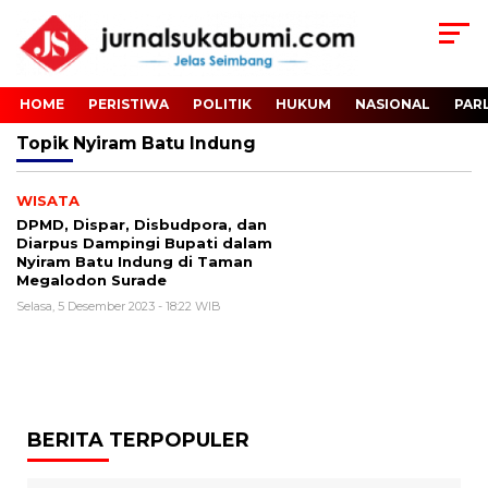
HOME
PERISTIWA
POLITIK
HUKUM
NASIONAL
PAR
Topik
Nyiram Batu Indung
WISATA
DPMD, Dispar, Disbudpora, dan
Diarpus Dampingi Bupati dalam
Nyiram Batu Indung di Taman
Megalodon Surade
Selasa, 5 Desember 2023 - 18:22 WIB
BERITA TERPOPULER