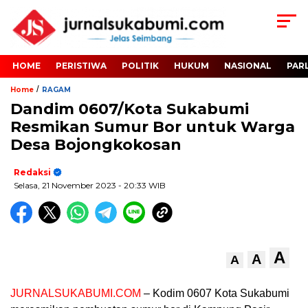
HOME
PERISTIWA
POLITIK
HUKUM
NASIONAL
PAR
/
Home
RAGAM
Dandim 0607/Kota Sukabumi
Resmikan Sumur Bor untuk Warga
Desa Bojongkokosan
Redaksi
Selasa, 21 November 2023
- 20:33 WIB
A
A
A
JURNALSUKABUMI.COM
– Kodim 0607 Kota Sukabumi