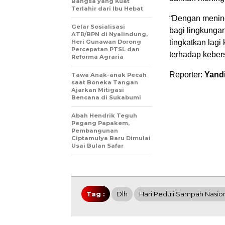
Bangsa yang Kuat
Terlahir dari Ibu Hebat
“Dengan mening
Gelar Sosialisasi
bagi lingkungan 
ATR/BPN di Nyalindung,
Heri Gunawan Dorong
tingkatkan lagi
Percepatan PTSL dan
terhadap keber
Reforma Agraria
Reporter:
Yand
Tawa Anak-anak Pecah
saat Boneka Tangan
Ajarkan Mitigasi
Bencana di Sukabumi
Abah Hendrik Teguh
Pegang Papakem,
Pembangunan
Ciptamulya Baru Dimulai
Usai Bulan Safar
Tag :
Dlh
Hari Peduli Sampah Nasio