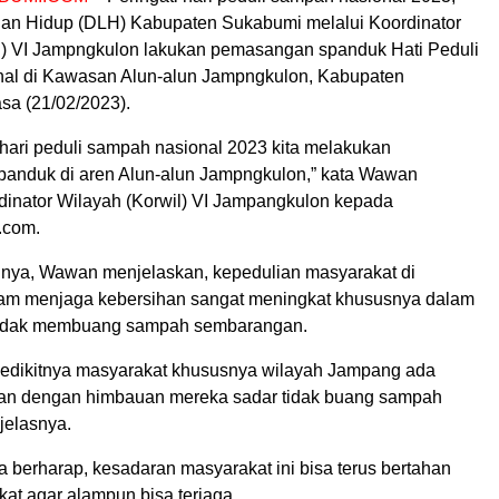
an Hidup (DLH) Kabupaten Sukabumi melalui Koordinator
l) VI Jampngkulon lakukan pemasangan spanduk Hati Peduli
al di Kawasan Alun-alun Jampngkulon, Kabupaten
sa (21/02/2023).
m hari peduli sampah nasional 2023 kita melakukan
anduk di aren Alun-alun Jampngkulon,” kata Wawan
dinator Wilayah (Korwil) VI Jampangkulon kepada
.com.
nya, Wawan menjelaskan, kepedulian masyarakat di
am menjaga kebersihan sangat meningkat khususnya dalam
tidak membuang sampah sembarangan.
sedikitnya masyarakat khususnya wilayah Jampang ada
ran dengan himbauan mereka sadar tidak buang sampah
jelasnya.
ga berharap, kesadaran masyarakat ini bisa terus bertahan
at agar alampun bisa terjaga.