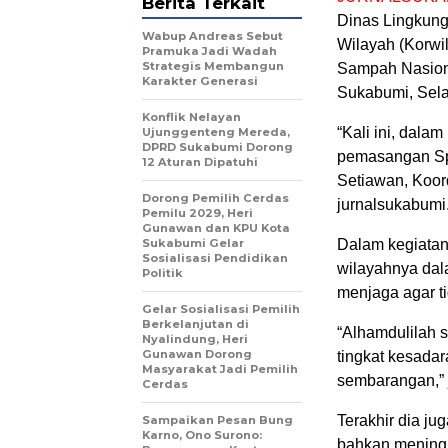
Berita Terkait
Dinas Lingkung
Wabup Andreas Sebut
Wilayah (Korwi
Pramuka Jadi Wadah
Strategis Membangun
Sampah Nasion
Karakter Generasi ‎
Sukabumi, Sela
Konflik Nelayan
“Kali ini, dala
Ujunggenteng Mereda,
DPRD Sukabumi Dorong
pemasangan Sp
12 Aturan Dipatuhi
Setiawan, Koor
Dorong Pemilih Cerdas
jurnalsukabumi
Pemilu 2029, Heri
Gunawan dan KPU Kota
Sukabumi Gelar
Dalam kegiatan
Sosialisasi Pendidikan
wilayahnya dal
Politik
menjaga agar 
Gelar Sosialisasi Pemilih
Berkelanjutan di
“Alhamdulilah 
Nyalindung, Heri
Gunawan Dorong
tingkat kesada
Masyarakat Jadi Pemilih
sembarangan,” 
Cerdas
Terakhir dia ju
Sampaikan Pesan Bung
Karno, Ono Surono:
bahkan meningk