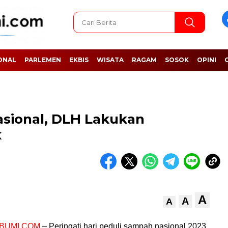
ONAL
PARLEMEN
EKBIS
WISATA
RAGAM
SOSOK
OPINI
asional, DLH Lakukan
k
A
A
A
BUMI.COM
– Peringati hari peduli sampah nasional 2023,