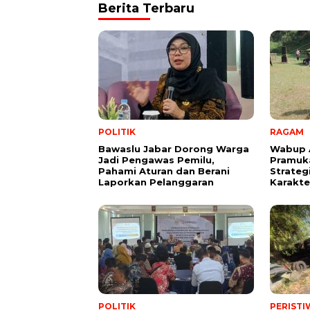
Berita Terbaru
POLITIK
RAGAM
Bawaslu Jabar Dorong Warga
Wabup 
Jadi Pengawas Pemilu,
Pramuk
Pahami Aturan dan Berani
Strate
Laporkan Pelanggaran
Karakter
POLITIK
PERISTI