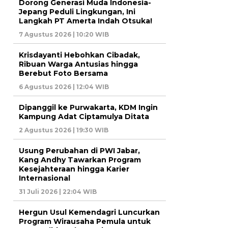
Dorong Generasi Muda Indonesia-
Jepang Peduli Lingkungan, Ini
Langkah PT Amerta Indah Otsuka!
7 Agustus 2026 | 10:20 WIB
Krisdayanti Hebohkan Cibadak,
Ribuan Warga Antusias hingga
Berebut Foto Bersama
6 Agustus 2026 | 12:04 WIB
Dipanggil ke Purwakarta, KDM Ingin
Kampung Adat Ciptamulya Ditata
2 Agustus 2026 | 19:30 WIB
Usung Perubahan di PWI Jabar,
Kang Andhy Tawarkan Program
Kesejahteraan hingga Karier
Internasional
31 Juli 2026 | 22:04 WIB
Hergun Usul Kemendagri Luncurkan
Program Wirausaha Pemula untuk