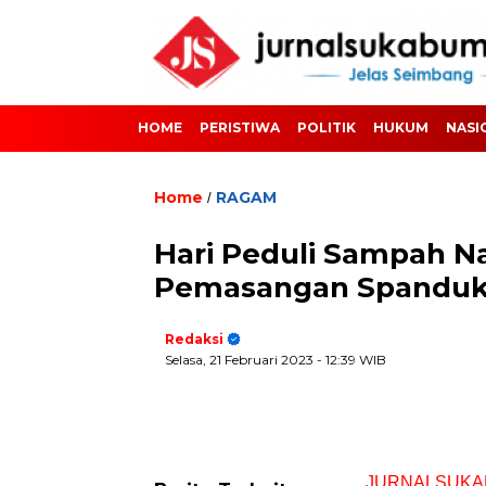
HOME
PERISTIWA
POLITIK
HUKUM
NASI
Home
RAGAM
/
Hari Peduli Sampah N
Pemasangan Spandu
Redaksi
Selasa, 21 Februari 2023
- 12:39 WIB
JURNALSUKA