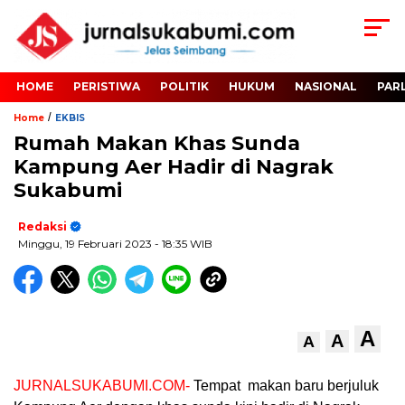
HOME
PERISTIWA
POLITIK
HUKUM
NASIONAL
PAR
/
Home
EKBIS
Rumah Makan Khas Sunda
Kampung Aer Hadir di Nagrak
Sukabumi
Redaksi
Minggu, 19 Februari 2023
- 18:35 WIB
A
A
A
JURNALSUKABUMI.COM-
Tempat makan baru berjuluk