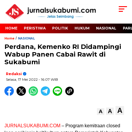
HOME
PERISTIWA
POLITIK
HUKUM
NASIONAL
PAR
/
Home
NASIONAL
Perdana, Kemenko RI Didampingi
Wabup Panen Cabai Rawit di
Sukabumi
Redaksi
Selasa, 17 Mei 2022
- 16:07 WIB
A
A
A
JURNALSUKABUMI.COM
– Program kemitraan closed