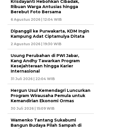
Krisdayanti Hebohkan Cibadak,
Ribuan Warga Antusias hingga
Berebut Foto Bersama
6 Agustus 2026 | 12:04 WIB
Dipanggil ke Purwakarta, KDM Ingin
Kampung Adat Ciptamulya Ditata
2 Agustus 2026 | 19:30 WIB
Usung Perubahan di PWI Jabar,
Kang Andhy Tawarkan Program
Kesejahteraan hingga Karier
Internasional
31 Juli 2026 | 22:04 WIB
Hergun Usul Kemendagri Luncurkan
Program Wirausaha Pemula untuk
Kemandirian Ekonomi Ormas
30 Juli 2026 | 15:09 WIB
Wamenko Tantang Sukabumi
Bangun Budaya Pilah Sampah di