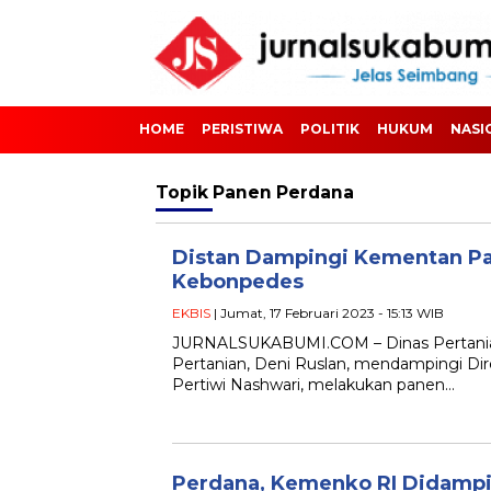
HOME
PERISTIWA
POLITIK
HUKUM
NASI
Topik
Panen Perdana
Distan Dampingi Kementan P
Kebonpedes
EKBIS
| Jumat, 17 Februari 2023 - 15:13 WIB
JURNALSUKABUMI.COM – Dinas Pertanian 
Pertanian, Deni Ruslan, mendampingi Dire
Pertiwi Nashwari, melakukan panen…
Perdana, Kemenko RI Didampi