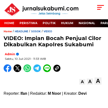
HOME
PERISTIWA
POLITIK
HUKUM
NASIONAL
PAR
/
/
/
Home
HEADLINE
SOSOK
VIDEO
VIDEO: Impian Bocah Penjual Cilor
Dikabulkan Kapolres Sukabumi
Admin
Sabtu, 10 Juli 2021
- 11:33 WIB
A
A
A
Reporter:
Ifan
| Redaktur:
M Noor
| Kreator:
Devi