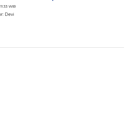
 11:33 WIB
r: Devi