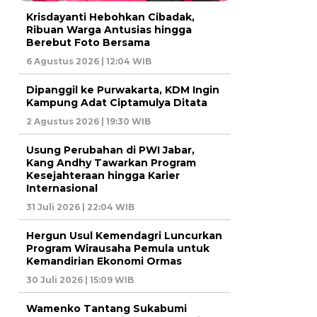
Krisdayanti Hebohkan Cibadak,
Ribuan Warga Antusias hingga
Berebut Foto Bersama
6 Agustus 2026 | 12:04 WIB
Dipanggil ke Purwakarta, KDM Ingin
Kampung Adat Ciptamulya Ditata
2 Agustus 2026 | 19:30 WIB
Usung Perubahan di PWI Jabar,
Kang Andhy Tawarkan Program
Kesejahteraan hingga Karier
Internasional
31 Juli 2026 | 22:04 WIB
Hergun Usul Kemendagri Luncurkan
Program Wirausaha Pemula untuk
Kemandirian Ekonomi Ormas
30 Juli 2026 | 15:09 WIB
Wamenko Tantang Sukabumi