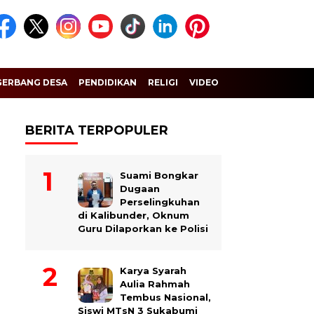
GERBANG DESA
PENDIDIKAN
RELIGI
VIDEO
BERITA TERPOPULER
Suami Bongkar
Dugaan
Perselingkuhan
di Kalibunder, Oknum
Guru Dilaporkan ke Polisi
Karya Syarah
Aulia Rahmah
Tembus Nasional,
Siswi MTsN 3 Sukabumi