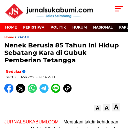
HOME
PERISTIWA
POLITIK
HUKUM
NASIONAL
PAR
/
Home
RAGAM
Nenek Berusia 85 Tahun Ini Hidup
Sebatang Kara di Gubuk
Pemberian Tetangga
Redaksi
Sabtu, 15 Mei 2021
- 19:34 WIB
A
A
A
JURNALSUKABUMI.COM
– Menjalani takdir kehidupan