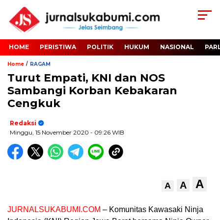
HOME
PERISTIWA
POLITIK
HUKUM
NASIONAL
PAR
/
Home
RAGAM
Turut Empati, KNI dan NOS
Sambangi Korban Kebakaran
Cengkuk
Redaksi
Minggu, 15 November 2020
- 09:26 WIB
A
A
A
JURNALSUKABUMI.COM
– Komunitas Kawasaki Ninja