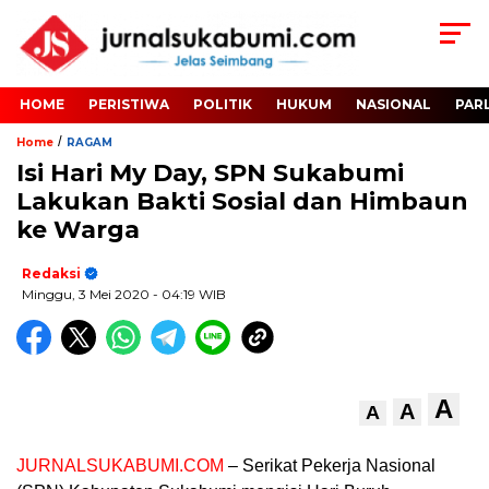
HOME
PERISTIWA
POLITIK
HUKUM
NASIONAL
PAR
/
Home
RAGAM
Isi Hari My Day, SPN Sukabumi
Lakukan Bakti Sosial dan Himbaun
ke Warga
Redaksi
Minggu, 3 Mei 2020
- 04:19 WIB
A
A
A
JURNALSUKABUMI.COM
– Serikat Pekerja Nasional