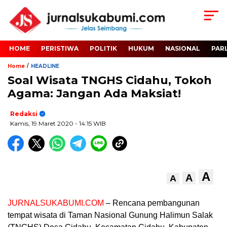
HOME
PERISTIWA
POLITIK
HUKUM
NASIONAL
PAR
/
Home
HEADLINE
Soal Wisata TNGHS Cidahu, Tokoh
Agama: Jangan Ada Maksiat!
Redaksi
Kamis, 19 Maret 2020
- 14:15 WIB
A
A
A
JURNALSUKABUMI.COM
– Rencana pembangunan
tempat wisata di Taman Nasional Gunung Halimun Salak