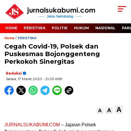
HOME
PERISTIWA
POLITIK
HUKUM
NASIONAL
PAR
/
Home
PERISTIWA
Cegah Covid-19, Polsek dan
Puskesmas Bojonggenteng
Perkokoh Sinergitas
Redaksi
Selasa, 17 Maret 2020
- 21:05 WIB
A
A
A
JURNALSUKABUMI.COM
– Jajaran Polsek