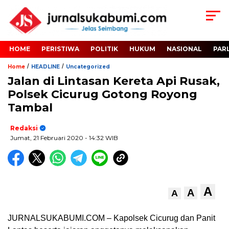
HOME
PERISTIWA
POLITIK
HUKUM
NASIONAL
PAR
/
/
Home
HEADLINE
Uncategorized
Jalan di Lintasan Kereta Api Rusak,
Polsek Cicurug Gotong Royong
Tambal
Redaksi
Jumat, 21 Februari 2020
- 14:32 WIB
A
A
A
JURNALSUKABUMI.COM – Kapolsek Cicurug dan Panit