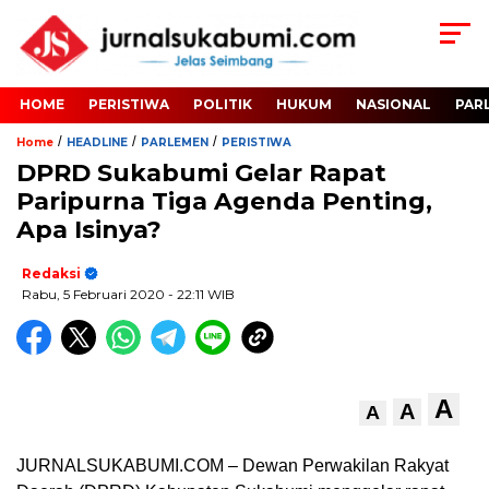
HOME
PERISTIWA
POLITIK
HUKUM
NASIONAL
PAR
/
/
/
Home
HEADLINE
PARLEMEN
PERISTIWA
DPRD Sukabumi Gelar Rapat
Paripurna Tiga Agenda Penting,
Apa Isinya?
Redaksi
Rabu, 5 Februari 2020
- 22:11 WIB
A
A
A
JURNALSUKABUMI.COM – Dewan Perwakilan Rakyat