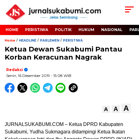
HOME
PERISTIWA
POLITIK
HUKUM
NASIONAL
PAR
/
/
/
Home
HEADLINE
PARLEMEN
PERISTIWA
Ketua Dewan Sukabumi Pantau
Korban Keracunan Nagrak
Redaksi
Senin, 16 Desember 2019
- 15:08 WIB
A
A
A
JURNALSUKABUMI.COM – Ketua DPRD Kabupaten
Sukabumi, Yudha Sukmagara didampingi Ketua Ikatan