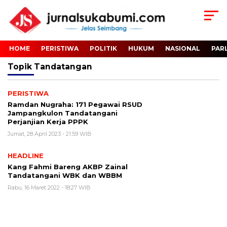
HOME
PERISTIWA
POLITIK
HUKUM
NASIONAL
PAR
Topik
Tandatangan
PERISTIWA
Ramdan Nugraha: 171 Pegawai RSUD
Jampangkulon Tandatangani
Perjanjian Kerja PPPK
Jumat, 28 April 2023 - 21:59 WIB
HEADLINE
Kang Fahmi Bareng AKBP Zainal
Tandatangani WBK dan WBBM
Rabu, 16 Maret 2022 - 18:27 WIB