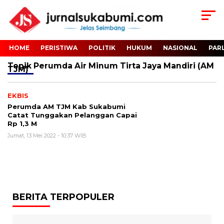
HOME
PERISTIWA
POLITIK
HUKUM
NASIONAL
PAR
Topik
Perumda Air Minum Tirta Jaya Mandiri (AM
TJM)
EKBIS
Perumda AM TJM Kab Sukabumi
Catat Tunggakan Pelanggan Capai
Rp 1,3 M
Jumat, 13 Mei 2022 - 10:37 WIB
BERITA TERPOPULER